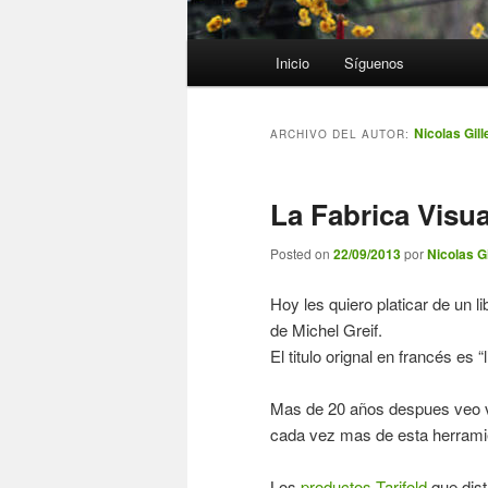
Menú
Inicio
Síguenos
principal
Nicolas Gill
ARCHIVO DEL AUTOR:
La Fabrica Visua
Posted on
22/09/2013
por
Nicolas Gi
Hoy les quiero platicar de un 
de Michel Greif.
El titulo orignal en francés es 
Mas de 20 años despues veo vi
cada vez mas de esta herrami
Los
productos Tarifold
que dist