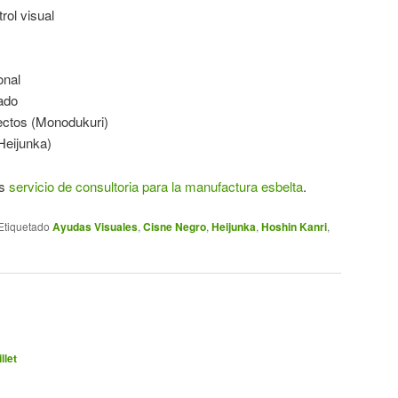
rol visual
onal
ado
ectos (Monodukuri)
Heijunka)
os
servicio de consultoria para la manufactura esbelta
.
Etiquetado
Ayudas Visuales
,
Cisne Negro
,
Heijunka
,
Hoshin Kanri
,
llet