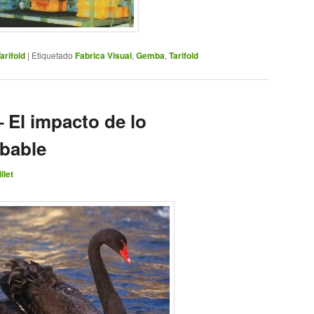
arifold
|
Etiquetado
Fabrica Visual
,
Gemba
,
Tarifold
 El impacto de lo
bable
llet