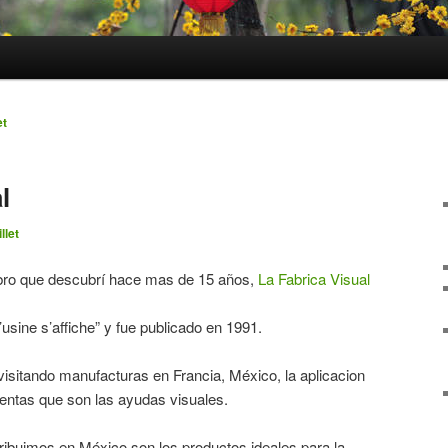
et
l
llet
libro que descubrí hace mas de 15 años,
La Fabrica Visual
“l’usine s’affiche” y fue publicado en 1991.
sitando manufacturas en Francia, México, la aplicacion
entas que son las ayudas visuales.
ribuimos en México son los productos ideales para la