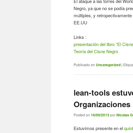
El ataque a las torres del Wor
Negro, ya que no se podía pre
múltiples, y retropectivament
EE.UU
Links :
presentación del libro “El Cis
Teoría del Cisne Negro
Publicado en
Uncategorized
|
Etiqu
lean-tools estu
Organizaciones 
Posted on
16/09/2013
por
Nicolas Gi
Estuvimos presente en el
quin