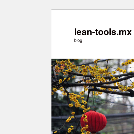
Ir
Ir
al
al
contenido
contenido
lean-tools.mx
principal
secundario
blog