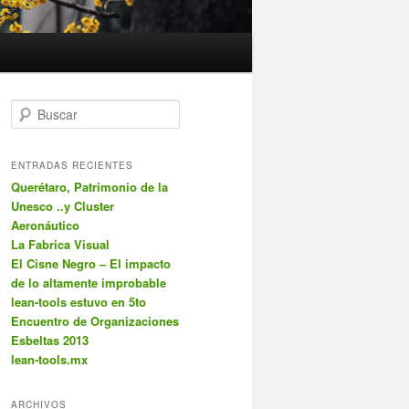
B
u
s
c
ENTRADAS RECIENTES
a
Querétaro, Patrimonio de la
r
Unesco ..y Cluster
Aeronáutico
La Fabrica Visual
El Cisne Negro – El impacto
de lo altamente improbable
lean-tools estuvo en 5to
Encuentro de Organizaciones
Esbeltas 2013
lean-tools.mx
ARCHIVOS