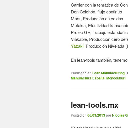
Carrier con la temática de Cont
Don Colchón, flujo continuo
Mars, Producción en celdas
Metalsa, Efectividad transacci
Prolec GE, Trabajo estandariz
Viakable, Producción cero def
Yazaki
, Producción Nivelada (
En lean-tools también, tenem
Publicado en
Lean Manufacturing
|
Manufactura Esbelta
,
Monodukuri
lean-tools.mx
Posted on
06/03/2013
por
Nicolas Gi
Ya tenemos un nuevo sitio!