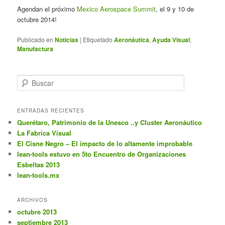
Agendan el próximo
Mexico Aerospace Summit
, el 9 y 10 de
octubre 2014!
Publicado en
Noticias
|
Etiquetado
Aeronáutica
,
Ayuda Visual
,
Manufactura
B
u
s
c
ENTRADAS RECIENTES
a
Querétaro, Patrimonio de la Unesco ..y Cluster Aeronáutico
r
La Fabrica Visual
El Cisne Negro – El impacto de lo altamente improbable
lean-tools estuvo en 5to Encuentro de Organizaciones
Esbeltas 2013
lean-tools.mx
ARCHIVOS
octubre 2013
septiembre 2013