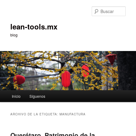
Ir
Ir
al
al
Busc
contenido
contenido
principal
secundario
lean-tools.mx
blog
Menú
Inicio
Síguenos
principal
ARCHIVO DE LA ETIQUETA:
MANUFACTURA
Querétaro, Patrimonio de la