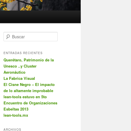
B
u
s
c
ENTRADAS RECIENTES
a
Querétaro, Patrimonio de la
r
Unesco ..y Cluster
Aeronáutico
La Fabrica Visual
El Cisne Negro – El impacto
de lo altamente improbable
lean-tools estuvo en 5to
Encuentro de Organizaciones
Esbeltas 2013
lean-tools.mx
ARCHIVOS