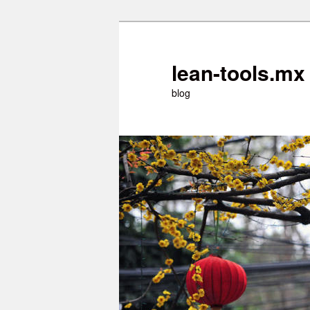
Ir
Ir
al
al
contenido
contenido
lean-tools.mx
principal
secundario
blog